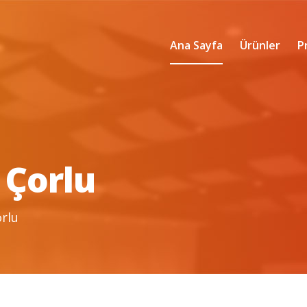
Ana Sayfa
Ürünler
P
/ Çorlu
orlu