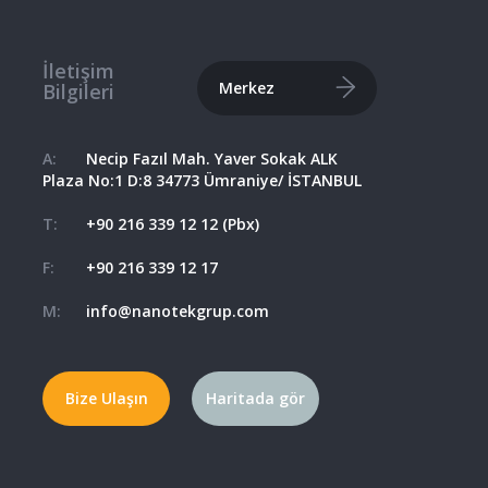
İletişim
Merkez
Bilgileri
A:
Necip Fazıl Mah. Yaver Sokak ALK
Plaza No:1 D:8 34773 Ümraniye/ İSTANBUL
T:
+90 216 339 12 12 (Pbx)
F:
+90 216 339 12 17
M:
info@nanotekgrup.com
Bize Ulaşın
Haritada gör