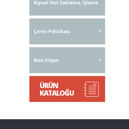
Kişisel Veri Saklama, İşleme
Ve İmha Prosedürü
Çerez Politikası
Bize Ulaşın
ÜRÜN
KATALOĞU