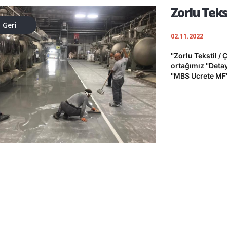
Zorlu Tekst
Geri
02.11.2022
''Zorlu Tekstil 
ortağımız ''Deta
''MBS Ucrete MF'