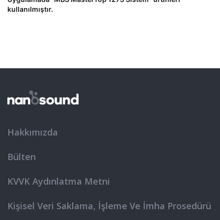
kullanılmıştır.
Hakkımızda
Bülten
KVVK Aydınlatma Metni
Kişisel Veri Saklama, İşleme Ve İmha Prosedürü