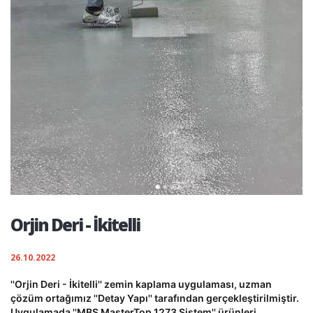
Orjin Deri - İkitelli
26.10.2022
''Orjin Deri - İkitelli'' zemin kaplama uygulaması, uzman
çözüm ortağımız ''Detay Yapı'' tarafından gerçekleştirilmiştir.
Uygulamada ''MBS MasterTop 1273 Sistem'' ürünleri