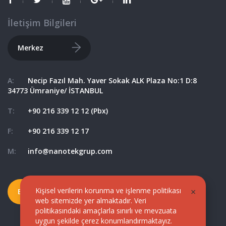
İletişim
Bilgileri
Merkez
A:
Necip Fazıl Mah. Yaver Sokak ALK Plaza No:1 D:8
34773 Ümraniye/ İSTANBUL
T:
+90 216 339 12 12 (Pbx)
F:
+90 216 339 12 17
M:
info@nanotekgrup.com
Kişisel verilerin korunma ve işlenme politikası
×
Bize Ulaşın
Haritada gör
web sitemizde yer almaktadır. Veri
politikasındaki amaçlarla sınırlı ve mevzuata
uygun şekilde çerez konumlandırmaktayız.