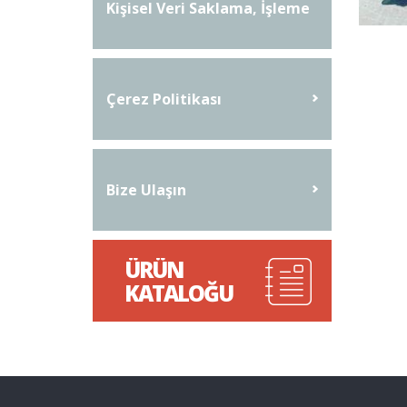
Kişisel Veri Saklama, İşleme
Ve İmha Prosedürü
Çerez Politikası
Bize Ulaşın
ÜRÜN
KATALOĞU