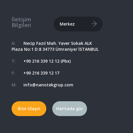
İletişim
Merkez
Bilgileri
A:
Necip Fazıl Mah. Yaver Sokak ALK
Plaza No:1 D:8 34773 Ümraniye/ İSTANBUL
T:
+90 216 339 12 12 (Pbx)
F:
+90 216 339 12 17
M:
info@nanotekgrup.com
Bize Ulaşın
Haritada gör