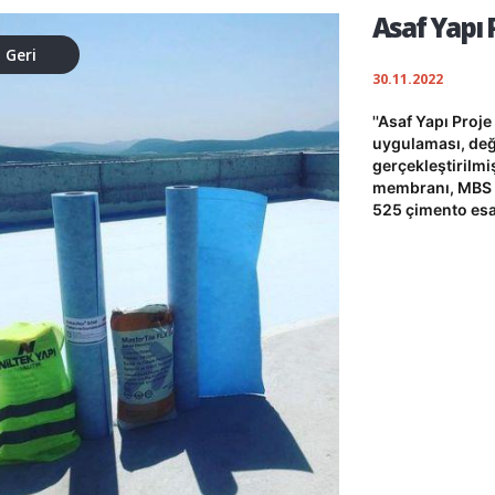
Asaf Yapı 
Geri
30.11.2022
''Asaf Yapı Proje
uygulaması, değe
gerçekleştirilmi
membranı, MBS Ma
525 çimento esasl