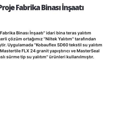
Proje Fabrika Binası İnşaatı
 Fabrika Binası İnşaatı'' idari bina teras yalıtım
rli çözüm ortağımız ''Niltek Yalıtım'' tarafından
ştir. Uygulamada ''Kobauflex SD60 tekstil su yalıtım
stertile FLX 24 granit yapıştırıcı ve MasterSeal
ı sürme tip su yalıtım'' ürünleri kullanılmıştır.