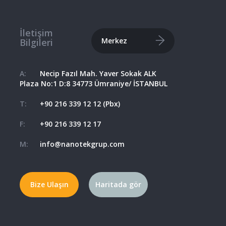
İletişim
Merkez
Bilgileri
A:
Necip Fazıl Mah. Yaver Sokak ALK
Plaza No:1 D:8 34773 Ümraniye/ İSTANBUL
T:
+90 216 339 12 12 (Pbx)
F:
+90 216 339 12 17
M:
info@nanotekgrup.com
Bize Ulaşın
Haritada gör