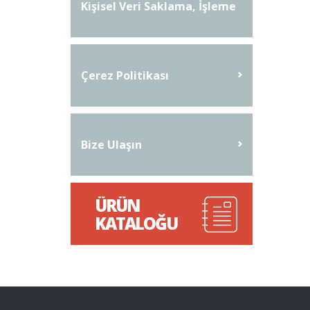
Kişisel Veri Saklama, İşleme
Ve İmha Prosedürü
Çerez Politikası
Bize Ulaşın
ÜRÜN
KATALOĞU