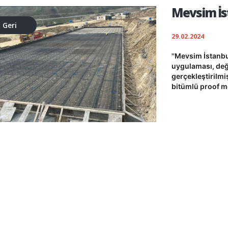
Mevsim İst
Geri
29.02.2024
''Mevsim İstanbul
uygulaması, değe
gerçekleştirilmi
bitümlü proof m