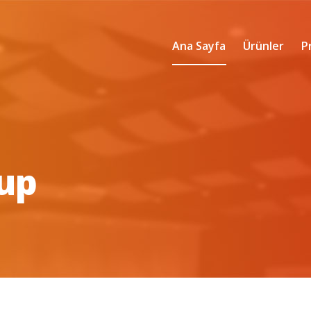
Ana Sayfa
Ürünler
P
rup