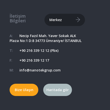
İletişim
Merkez
Bilgileri
A:
Necip Fazıl Mah. Yaver Sokak ALK
Plaza No:1 D:8 34773 Ümraniye/ İSTANBUL
T:
+90 216 339 12 12 (Pbx)
F:
+90 216 339 12 17
M:
info@nanotekgrup.com
Bize Ulaşın
Haritada gör