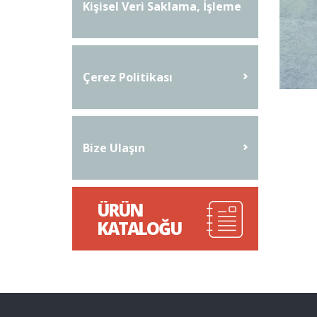
Kişisel Veri Saklama, İşleme
Ve İmha Prosedürü
Çerez Politikası
Bize Ulaşın
ÜRÜN
KATALOĞU