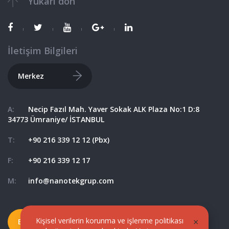
Yukarı dön
İletişim
Bilgileri
Merkez
A:
Necip Fazıl Mah. Yaver Sokak ALK Plaza No:1 D:8
34773 Ümraniye/ İSTANBUL
T:
+90 216 339 12 12 (Pbx)
F:
+90 216 339 12 17
M:
info@nanotekgrup.com
Kişisel verilerin korunma ve işlenme politikası
×
Bize Ulaşın
Haritada gör