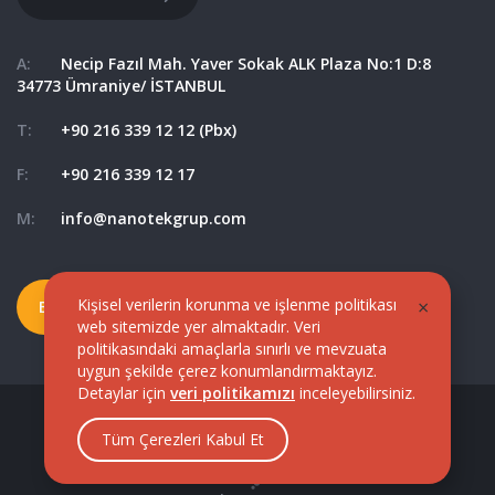
A:
Necip Fazıl Mah. Yaver Sokak ALK Plaza No:1 D:8
34773 Ümraniye/ İSTANBUL
T:
+90 216 339 12 12 (Pbx)
F:
+90 216 339 12 17
M:
info@nanotekgrup.com
Kişisel verilerin korunma ve işlenme politikası
×
Bize Ulaşın
Haritada gör
web sitemizde yer almaktadır. Veri
politikasındaki amaçlarla sınırlı ve mevzuata
uygun şekilde çerez konumlandırmaktayız.
Detaylar için
veri politikamızı
inceleyebilirsiniz.
© 2017 NanoSound. Tüm Hakları Saklıdır.
Tüm Çerezleri Kabul Et