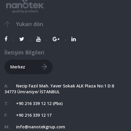
Yukarı dön
İletişim
Bilgileri
Merkez
A:
Necip Fazıl Mah. Yaver Sokak ALK Plaza No:1 D:8
34773 Ümraniye/ İSTANBUL
T:
+90 216 339 12 12 (Pbx)
F:
+90 216 339 12 17
M:
info@nanotekgrup.com