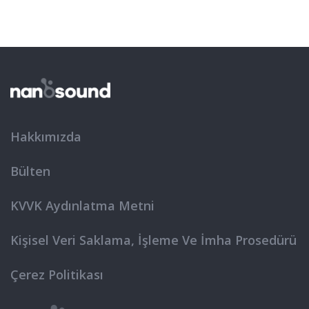
Hakkımızda
Bülten
KVVK Aydınlatma Metni
Kişisel Veri Saklama, İşleme Ve İmha Prosedürü
Çerez Politikası